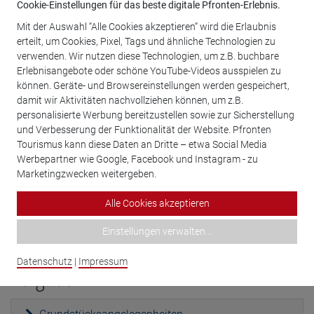
Cookie-Einstellungen für das beste digitale Pfronten-Erlebnis.
leitende Funktionen
Mit der Auswahl “Alle Cookies akzeptieren“ wird die Erlaubnis
erteilt, um Cookies, Pixel, Tags und ähnliche Technologien zu
verwenden. Wir nutzen diese Technologien, um z.B. buchbare
Amt
Sachgebiet
Erlebnisangebote oder schöne YouTube-Videos ausspielen zu
können. Geräte- und Browsereinstellungen werden gespeichert,
damit wir Aktivitäten nachvollziehen können, um z.B.
Hauptverwaltung
personalisierte Werbung bereitzustellen sowie zur Sicherstellung
und Verbesserung der Funktionalität der Website. Pfronten
Tourismus kann diese Daten an Dritte – etwa Social Media
Werbepartner wie Google, Facebook und Instagram - zu
Sachgebiete
Marketingzwecken weitergeben.
Alle Cookies akzeptieren
Grundstücksangelegenheiten
Einstellungen verwalten
...
Datenschutz
|
Impressum
Aufgaben