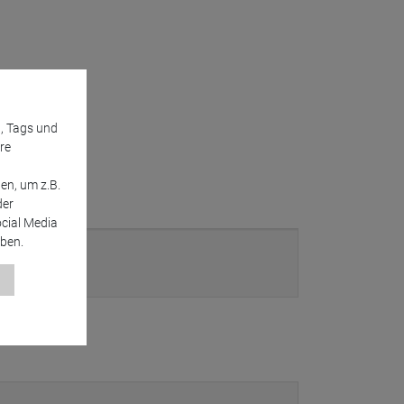
l, Tags und
re
en, um z.B.
der
ocial Media
ben.