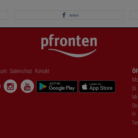
teilen
sum
Datenschutz
Kontakt
ÖF
M
Di
Mi
Do
Fr
Te