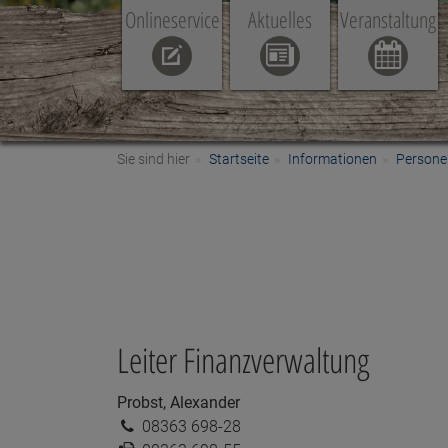
Onlineservice
Aktuelles
Veranstaltung
Sie sind hier
Startseite
Informationen
Persone
Leiter Finanzverwaltung
Probst, Alexander
Telefon:
08363 698-28