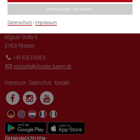
Einstellungen verwalten
...
Datenschutz
|
Impressum
Gemeinde Pfronten
Allgäuer Straße 6
87459 Pfronten
+49 8363/698 0
poststelle@pfronten.bayern.de
Impressum
Datenschutz
Kontakt
DE
EN
NL
FR
IT
ÖFFNUNGSZEITEN: