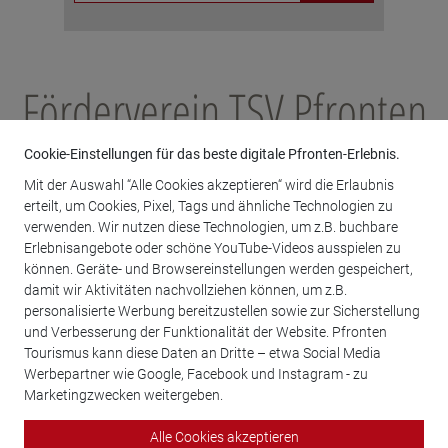
Förderverein TSV Pfronten
Fußball e.V.
Cookie-Einstellungen für das beste digitale Pfronten-Erlebnis.
Mit der Auswahl “Alle Cookies akzeptieren“ wird die Erlaubnis
erteilt, um Cookies, Pixel, Tags und ähnliche Technologien zu
verwenden. Wir nutzen diese Technologien, um z.B. buchbare
Michael-Babel-Straße 7
Erlebnisangebote oder schöne YouTube-Videos ausspielen zu
87459 Pfronten
können. Geräte- und Browsereinstellungen werden gespeichert,
niklaszweng@aol.com
damit wir Aktivitäten nachvollziehen können, um z.B.
personalisierte Werbung bereitzustellen sowie zur Sicherstellung
Vorsitzender: Niklas Zweng
und Verbesserung der Funktionalität der Website. Pfronten
Tourismus kann diese Daten an Dritte – etwa Social Media
zurück
Werbepartner wie Google, Facebook und Instagram - zu
Marketingzwecken weitergeben.
Alle Cookies akzeptieren