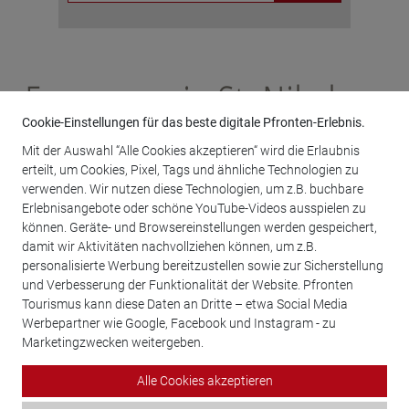
Frauenverein St. Nikolaus
Cookie-Einstellungen für das beste digitale Pfronten-Erlebnis.
Mit der Auswahl “Alle Cookies akzeptieren“ wird die Erlaubnis
erteilt, um Cookies, Pixel, Tags und ähnliche Technologien zu
Brunnenweg 1
verwenden. Wir nutzen diese Technologien, um z.B. buchbare
87459 Pfronten
Erlebnisangebote oder schöne YouTube-Videos ausspielen zu
Telefon
08363 1014
können. Geräte- und Browsereinstellungen werden gespeichert,
damit wir Aktivitäten nachvollziehen können, um z.B.
Christel Kaltenbach
personalisierte Werbung bereitzustellen sowie zur Sicherstellung
und Verbesserung der Funktionalität der Website. Pfronten
zurück
Tourismus kann diese Daten an Dritte – etwa Social Media
Werbepartner wie Google, Facebook und Instagram - zu
Marketingzwecken weitergeben.
Alle Cookies akzeptieren