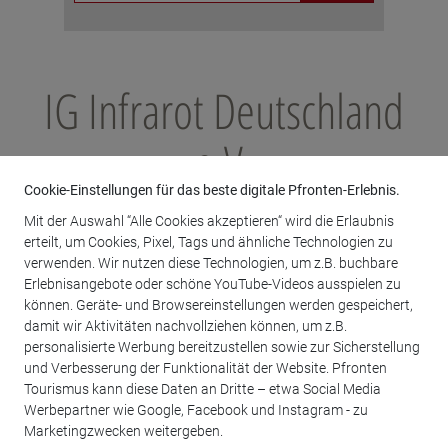
IG Infrarot Deutschland
e.V.
Cookie-Einstellungen für das beste digitale Pfronten-Erlebnis.
Mit der Auswahl “Alle Cookies akzeptieren“ wird die Erlaubnis
Alpengartenweg 2
erteilt, um Cookies, Pixel, Tags und ähnliche Technologien zu
87459 Pfronten
verwenden. Wir nutzen diese Technologien, um z.B. buchbare
Erlebnisangebote oder schöne YouTube-Videos ausspielen zu
Telefon
08363 9298390
können. Geräte- und Browsereinstellungen werden gespeichert,
Fax
08363 92983915
damit wir Aktivitäten nachvollziehen können, um z.B.
weitmann@ig-infrarot.de
personalisierte Werbung bereitzustellen sowie zur Sicherstellung
www.ig-infrarot.de
und Verbesserung der Funktionalität der Website. Pfronten
Tourismus kann diese Daten an Dritte – etwa Social Media
2. Vorsitzender: Gerhard Weitmann
Werbepartner wie Google, Facebook und Instagram - zu
Marketingzwecken weitergeben.
zurück