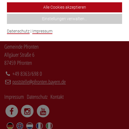
Alle Cookies akzeptieren
Einstellungen verwalten
...
Datenschutz
|
Impressum
Gemeinde Pfronten
Allgäuer Straße 6
87459 Pfronten
+49 8363/698 0
poststelle@pfronten.bayern.de
Impressum
Datenschutz
Kontakt
DE
EN
NL
FR
IT