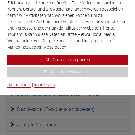
Erlebnisangebote oder schöne YouTube-Videos ausspielen zu
können. Geräte- und Browsereinstellungen werden gespeichert,
Eisstadion Pfronten
damit wir Aktivitäten nachvollziehen können, um z.B.
personalisierte Werbung bereitzustellen sowie zur Sicherstellung
Freizeiteinrichtungen
und Verbesserung der Funktionalität der Website. Pfronten
Tourismus kann diese Daten an Dritte – etwa Social Media
Grundstücksangelegenheiten
Werbepartner wie Google, Facebook und Instagram - zu
Marketingzwecken weitergeben.
Liegenschaften
Alle Cookies akzeptieren
Quartiersmanagement "Seniorinnen/Senioren/
Einstellungen verwalten
...
ältere Menschen"
Datenschutz
|
Impressum
Sicherheit und Ordnungswesen, Wahlen
Standesamt (Personenstandswesen)
Zentrale Aufgaben