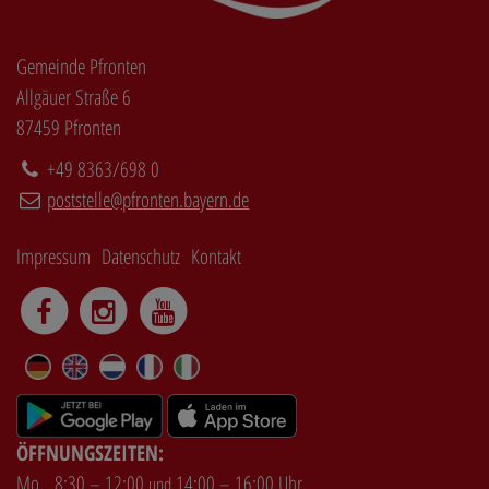
Gemeinde Pfronten
Allgäuer Straße 6
87459 Pfronten
+49 8363/698 0
poststelle@pfronten.bayern.de
Impressum
Datenschutz
Kontakt
DE
EN
NL
FR
IT
ÖFFNUNGSZEITEN:
Mo
8:30 – 12:00
14:00 – 16:00 Uhr
und