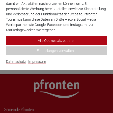
Nr. 43 Nördlich des Kurparks an der Vils - Plan
3
damit wir Aktivitäten nachvollziehen können, um z.B.
personalisierte Werbung bereitzustellen sowie zur Sicherstellung
Nr. 43 Nördlich des Kurparks an der Vils - Satzung
36
und Verbesserung der Funktionalität der Website. Pfronten
Tourismus kann diese Daten an Dritte – etwa Social Media
Werbepartner wie Google, Facebook und Instagram - zu
Marketingzwecken weitergeben.
Ansprechpartner
Alle Cookies akzeptieren
Einstellungen verwalten
...
Hörmann, Karl
Datenschutz
|
Impressum
Gemeinde Pfronten