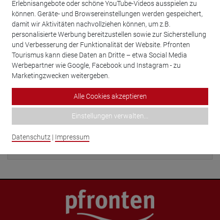
Erlebnisangebote oder schöne YouTube-Videos ausspielen zu
können. Geräte- und Browsereinstellungen werden gespeichert,
Nr. 5 Weißbach Süd - 1.Änderung Plan
1 M
damit wir Aktivitäten nachvollziehen können, um z.B.
Nr. 5 Weißbach Süd - 1.Änderung Satzung
26 K
personalisierte Werbung bereitzustellen sowie zur Sicherstellung
und Verbesserung der Funktionalität der Website. Pfronten
Nr. 5 Weißbach Süd - 1.Änderung Begründung
472 K
Tourismus kann diese Daten an Dritte – etwa Social Media
Werbepartner wie Google, Facebook und Instagram - zu
Marketingzwecken weitergeben.
Ansprechpartner
Alle Cookies akzeptieren
Einstellungen verwalten
...
Datenschutz
|
Impressum
Hörmann, Karl