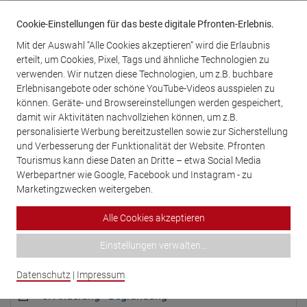
3. Änderung - Plan (Gewerbegebiet)
Cookie-Einstellungen für das beste digitale Pfronten-Erlebnis.
3. Änderung - Plan (Schönblickweg)
Mit der Auswahl “Alle Cookies akzeptieren“ wird die Erlaubnis
erteilt, um Cookies, Pixel, Tags und ähnliche Technologien zu
3. Änderung - Erläuterungsbericht
verwenden. Wir nutzen diese Technologien, um z.B. buchbare
Erlebnisangebote oder schöne YouTube-Videos ausspielen zu
4. Änderung - Plan
können. Geräte- und Browsereinstellungen werden gespeichert,
damit wir Aktivitäten nachvollziehen können, um z.B.
4. Änderung - Begründung
personalisierte Werbung bereitzustellen sowie zur Sicherstellung
und Verbesserung der Funktionalität der Website. Pfronten
4. Änderung - Umweltbericht
Tourismus kann diese Daten an Dritte – etwa Social Media
Werbepartner wie Google, Facebook und Instagram - zu
5. Änderung - Plan (Entwurf)
Marketingzwecken weitergeben.
5. Änderung - Begründung (Entwurf)
Alle Cookies akzeptieren
5. Änderung - Umweltbericht (Entwurf)
Einstellungen verwalten
...
6. Änderung - Plan
Datenschutz
|
Impressum
6. Änderung - Begründung