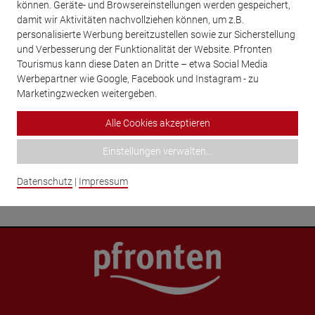
können. Geräte- und Browsereinstellungen werden gespeichert,
Friedhofssatzung (gültig ab 1.10.2025)
damit wir Aktivitäten nachvollziehen können, um z.B.
personalisierte Werbung bereitzustellen sowie zur Sicherstellung
und Verbesserung der Funktionalität der Website. Pfronten
Tourismus kann diese Daten an Dritte – etwa Social Media
Ansprechpartner
Werbepartner wie Google, Facebook und Instagram - zu
Marketingzwecken weitergeben.
Alle Cookies akzeptieren
Waibel, Sandra
Einstellungen verwalten
...
Haff, Martin
Datenschutz
|
Impressum