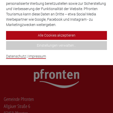
10_VO_Immissionsschutzverordnung.pdf
1 MB
personalisierte Werbung bereitzustellen sowie zur Sicherstellung
und Verbesserung der Funktionalität der Website. Pfronten
Tourismus kann diese Daten an Dritte – etwa Social Media
Werbepartner wie Google, Facebook und Instagram - zu
Ansprechpartner
Marketingzwecken weitergeben.
Alle Cookies akzeptieren
Einstellungen verwalten
...
Haff, Martin
Datenschutz
|
Impressum
Gemeinde Pfronten
Allgäuer Straße 6