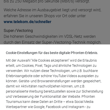
bis zu 250 Megabit pro Sekunde (MBit/s) versorgt.
Welche Adresse im Ausbaugebiet liegt und versorgt wird,
erfahren Sie in unseren Shops vor Ort oder unter
www.telekom.de/schneller
Super-/Vectoring
Die höheren Geschwindigkeiten im VDSL-Netz werden
durch den Einsatz der Super-/Vectoring-Technik möglich.
Die neue Technik beseitigt die elektromagnetischen
Cookie-Einstellungen für das beste digitale Pfronten-Erlebnis.
Störungen, die auf der Kupferleitung auftreten. Beim
Herunterladen erhöht sich die Geschwindigkeit auf bis zu
Mit der Auswahl “Alle Cookies akzeptieren“ wird die Erlaubnis
250 MBit/s.
erteilt, um Cookies, Pixel, Tags und ähnliche Technologien zu
verwenden. Wir nutzen diese Technologien, um z.B. buchbare
Highspeed-lnternet, Fernsehen in Ultra HD und Telefonieren
Erlebnisangebote oder schöne YouTube-Videos ausspielen zu
mit höchster Sprachqualität – das gibt es alles gleichzeitig
können. Geräte- und Browsereinstellungen werden gespeichert,
über einen Anschluss.
damit wir Aktivitäten nachvollziehen können, um z.B.
personalisierte Werbung bereitzustellen sowie zur Sicherstellung
Wichtig! Wer bereits Kunde ist oder es werden möchte, es
und Verbesserung der Funktionalität der Website. Pfronten
erfolgt keine automatische Anpassung der
Tourismus kann diese Daten an Dritte – etwa Social Media
Geschwindigkeit..
Werbepartner wie Google, Facebook und Instagram - zu